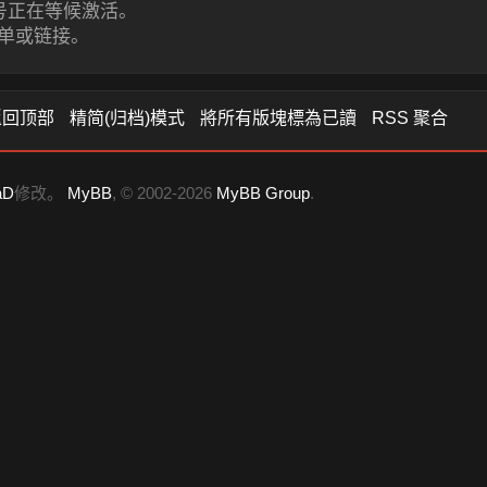
号正在等候激活。
单或链接。
返回顶部
精简(归档)模式
將所有版塊標為已讀
RSS 聚合
aD
修改。
MyBB
, © 2002-2026
MyBB Group
.